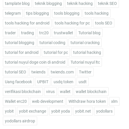
tamplate blog
teknik blogging
teknik hacking
teknik SEO
telegram
tips blogging
tools blogging
tools hacking
tools hacking for android
tools hacking for pc
tools SEO
trader
trading
trc20
trustwallet
Tutorial blog
tutorial blogging
tutorial coding
tutorial cracking
tutorial for android
tutorial for pc
tutorial hacking
tutorial nuyul doge coin di android
Tutorial nuyul ltc
tutorial SEO
twiends
twiends.com
Twitter
Uang facebook
UPBIT
usdq token
usdt
verifikasi blockchain
virus
wallet
wallet blockchain
Wallet erc20
web development
Withdraw hora token
xlm
yobit
yobit exchange
yobit yoda
yobit.net
yodollars
yodollars airdrop