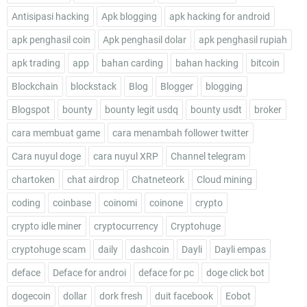
Antisipasi hacking
Apk blogging
apk hacking for android
apk penghasil coin
Apk penghasil dolar
apk penghasil rupiah
apk trading
app
bahan carding
bahan hacking
bitcoin
Blockchain
blockstack
Blog
Blogger
blogging
Blogspot
bounty
bounty legit usdq
bounty usdt
broker
cara membuat game
cara menambah follower twitter
Cara nuyul doge
cara nuyul XRP
Channel telegram
chartoken
chat airdrop
Chatneteork
Cloud mining
coding
coinbase
coinomi
coinone
crypto
crypto idle miner
cryptocurrency
Cryptohuge
cryptohuge scam
daily
dashcoin
Dayli
Dayli empas
deface
Deface for androi
deface for pc
doge click bot
dogecoin
dollar
dork fresh
duit facebook
Eobot