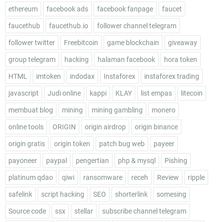
ethereum
facebook ads
facebook fanpage
faucet
faucethub
faucethub.io
follower channel telegram
follower twitter
Freebitcoin
game blockchain
giveaway
group telegram
hacking
halaman facebook
hora token
HTML
imtoken
indodax
Instaforex
instaforex trading
javascript
Judi online
kappi
KLAY
list empas
litecoin
membuat blog
mining
mining gambling
monero
online tools
ORIGIN
origin airdrop
origin binance
origin gratis
origin token
patch bug web
payeer
payoneer
paypal
pengertian
php & mysql
Pishing
platinum qdao
qiwi
ransomware
receh
Review
ripple
safelink
script hacking
SEO
shorterlink
somesing
Source code
ssx
stellar
subscribe channel telegram