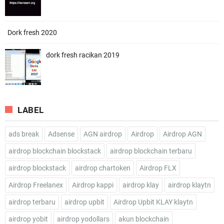
Dork fresh 2020
dork fresh racikan 2019
LABEL
ads break
Adsense
AGN airdrop
Airdrop
Airdrop AGN
airdrop blockchain blockstack
airdrop blockchain terbaru
airdrop blockstack
airdrop chartoken
Airdrop FLX
Airdrop Freelanex
Airdrop kappi
airdrop klay
airdrop klaytn
airdrop terbaru
airdrop upbit
Airdrop Upbit KLAY klaytn
airdrop yobit
airdrop yodollars
akun blockchain