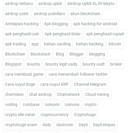
airdrop terbaru
airdrop upbit
Airdrop Upbit KLAY klaytn
airdrop yobit
airdrop yodollars
akun blockchain
Antisipasi hacking
Apk blogging
apk hacking for android
apk penghasil coin
Apk penghasil dolar
apk penghasil rupiah
apk trading
app
bahan carding
bahan hacking
bitcoin
Blockchain
blockstack
Blog
Blogger
blogging
Blogspot
bounty
bounty legit usdq
bounty usdt
broker
cara membuat game
cara menambah follower twitter
Cara nuyul doge
cara nuyul XRP
Channel telegram
chartoken
chat airdrop
Chatneteork
Cloud mining
coding
coinbase
coinomi
coinone
crypto
crypto idle miner
cryptocurrency
Cryptohuge
cryptohuge scam
daily
dashcoin
Dayli
Dayli empas