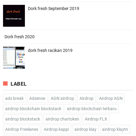
Dork fresh September 2019
Dork fresh 2020
dork fresh racikan 2019
LABEL
ads break
Adsense
AGN airdrop
Airdrop
Airdrop AGN
airdrop blockchain blockstack
airdrop blockchain terbaru
airdrop blockstack
airdrop chartoken
Airdrop FLX
Airdrop Freelanex
Airdrop kappi
airdrop klay
airdrop klaytn