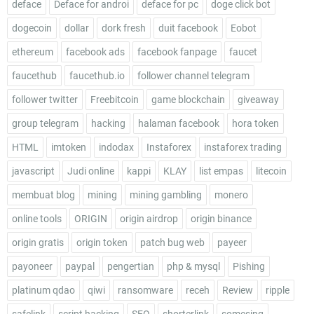
deface
Deface for androi
deface for pc
doge click bot
dogecoin
dollar
dork fresh
duit facebook
Eobot
ethereum
facebook ads
facebook fanpage
faucet
faucethub
faucethub.io
follower channel telegram
follower twitter
Freebitcoin
game blockchain
giveaway
group telegram
hacking
halaman facebook
hora token
HTML
imtoken
indodax
Instaforex
instaforex trading
javascript
Judi online
kappi
KLAY
list empas
litecoin
membuat blog
mining
mining gambling
monero
online tools
ORIGIN
origin airdrop
origin binance
origin gratis
origin token
patch bug web
payeer
payoneer
paypal
pengertian
php & mysql
Pishing
platinum qdao
qiwi
ransomware
receh
Review
ripple