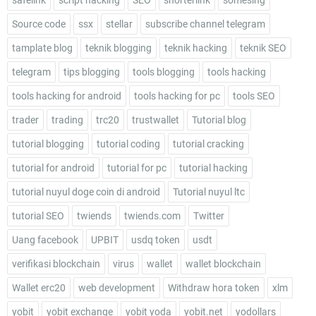
safelink
script hacking
SEO
shorterlink
somesing
Source code
ssx
stellar
subscribe channel telegram
tamplate blog
teknik blogging
teknik hacking
teknik SEO
telegram
tips blogging
tools blogging
tools hacking
tools hacking for android
tools hacking for pc
tools SEO
trader
trading
trc20
trustwallet
Tutorial blog
tutorial blogging
tutorial coding
tutorial cracking
tutorial for android
tutorial for pc
tutorial hacking
tutorial nuyul doge coin di android
Tutorial nuyul ltc
tutorial SEO
twiends
twiends.com
Twitter
Uang facebook
UPBIT
usdq token
usdt
verifikasi blockchain
virus
wallet
wallet blockchain
Wallet erc20
web development
Withdraw hora token
xlm
yobit
yobit exchange
yobit yoda
yobit.net
yodollars