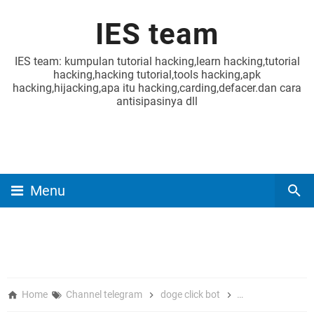
IES team
IES team: kumpulan tutorial hacking,learn hacking,tutorial
hacking,hacking tutorial,tools hacking,apk
hacking,hijacking,apa itu hacking,carding,defacer.dan cara
antisipasinya dll
Menu
Home
Channel telegram
doge click bot
follower channel